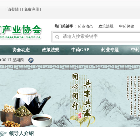
[
请登陆
]
[
免费注册
]
热门关键字：
药市动态
政策法规
中药保健
协会动态
政策法规
中药GAP
药业专题
中药
30:18 星期四
领导人介绍