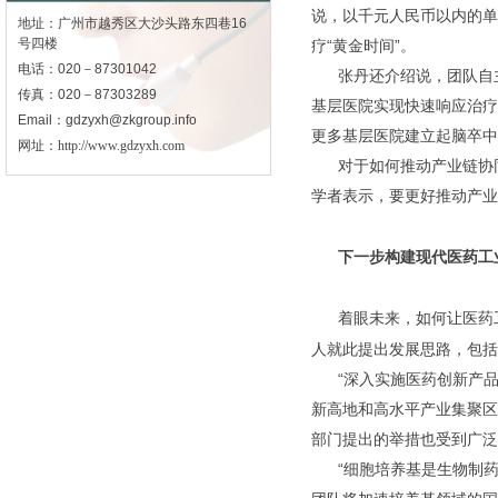
说，以千元人民币以内的单
地址：广州市越秀区大沙头路东四巷16
号四楼
疗“黄金时间”。
电话：020－87301042
张丹还介绍说，团队自主
传真：020－87303289
基层医院实现快速响应治疗
Email：gdzyxh@zkgroup.info
更多基层医院建立起脑卒中
网址：
http://www.gdzyxh.com
对于如何推动产业链协同
学者表示，要更好推动产业
下一步构建现代医药工
着眼未来，如何让医药工
人就此提出发展思路，包括
“深入实施医药创新产品产
新高地和高水平产业集聚区
部门提出的举措也受到广泛
“细胞培养基是生物制药