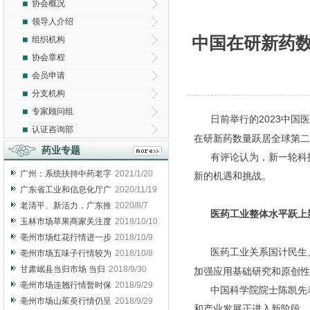
协会概况
领导人介绍
中国在研新药数
组织机构
协会章程
会员申请
分支机构
专家顾问组
日前举行的2023中国医
认证咨询部
在研新药数量跃居全球第二
药业专题
有评论认为，新一轮科技
广州：系统扶持中药老字
2021/1/20
新的机遇和挑战。
广东省工业和信息化厅广
2020/11/19
老清平、新活力，广东推
2020/8/7
医药工业整体水平跃上
玉林市场草果商家关注度
2018/10/10
亳州市场红花行情进一步
2018/10/9
医药工业关系国计民生、
亳州市场五味子行情较为
2018/10/8
甘肃岷县当归市场 当归
2018/9/30
加强应用基础研究和原创性
亳州市场连翘行情暂时保
2018/9/29
中国科学院院士陈凯先表
亳州市场山茱萸行情仍呈
2018/9/29
和产业发展正进入新阶段。