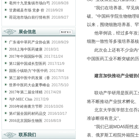
亳州十九里集镇市场白芍
2018/9/28
“我们在培养基、罕见病
甘肃岷县市场 党参 价
2018/9/28
破。”中国科学院生物物理
荷花池市场白前行情有所
2018/9/27
以来，围绕细胞培养基、罕
展会信息
他举例说，经过多年攻关，
细胞一致性等多项培养基核
广东省中草药产业协会第
2018/9/29
2018上海中医药健康
2018/3/1
此次会上还有不少业内专
2017年中国国际中医
2017/11/24
中国医药工业不断突破的历
第12届中国成长型医药
2017/11/9
国医小镇助力“中医中药
2017/9/4
建言加快推动产业链协
第三届中医中药发展（香
2017/7/18
世界中医药大会夏季峰会
2017/5/10
2017年第二届全球精
2017/4/28
联动产学研用是医药工业
与P-MEC Chin
2017/2/9
将不断推动产业技术孵化、
2016年岭南膏方节即
2016/10/26
北京大学医学部主任乔杰
第47届全国药材药品交
2016/10/17
准诊断很有意义”。
2016北京国际生物医
2016/8/19
“我们已就MDA5阳性皮
联系我们
表、俄罗斯工程院外籍院士