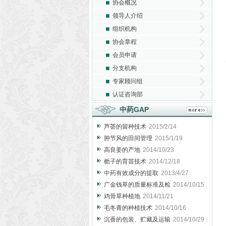
协会概况
领导人介绍
组织机构
协会章程
会员申请
分支机构
专家顾问组
认证咨询部
中药GAP
芦荟的留种技术
2015/2/14
肿节风的田间管理
2015/1/19
高良姜的产地
2014/10/23
栀子的育苗技术
2014/12/18
中药有效成分的提取
2013/4/27
广金钱草的质量标准及检
2014/10/15
鸡骨草种植地
2014/11/21
毛冬青的种植技术
2014/10/16
沉香的包装、贮藏及运输
2014/10/29