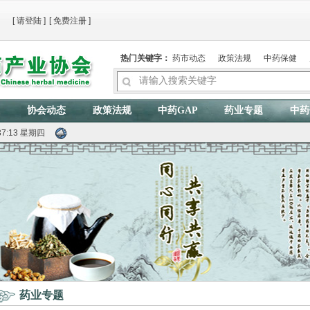
[
请登陆
]
[
免费注册
]
热门关键字：
药市动态
政策法规
中药保健
协会动态
政策法规
中药GAP
药业专题
中药
37:14 星期四
药业专题