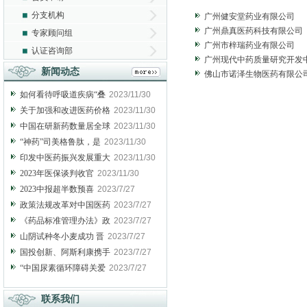
分支机构
广州健安堂药业有限公司
广州鼎真医药科技有限公司
专家顾问组
广州市梓瑞药业有限公司
认证咨询部
广州现代中药质量研究开发
新闻动态
佛山市诺泽生物医药有限公
如何看待呼吸道疾病“叠
2023/11/30
关于加强和改进医药价格
2023/11/30
中国在研新药数量居全球
2023/11/30
“神药”司美格鲁肽，是
2023/11/30
印发中医药振兴发展重大
2023/11/30
2023年医保谈判收官
2023/11/30
2023中报超半数预喜
2023/7/27
政策法规改革对中国医药
2023/7/27
《药品标准管理办法》政
2023/7/27
山阴试种冬小麦成功 晋
2023/7/27
国投创新、阿斯利康携手
2023/7/27
“中国尿素循环障碍关爱
2023/7/27
联系我们