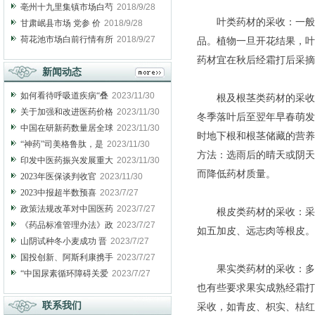
亳州十九里集镇市场白芍
2018/9/28
叶类药材的采收：一般在
甘肃岷县市场 党参 价
2018/9/28
荷花池市场白前行情有所
2018/9/27
品。植物一旦开花结果，叶
药材宜在秋后经霜打后采摘
新闻动态
如何看待呼吸道疾病“叠
2023/11/30
根及根茎类药材的采收：
关于加强和改进医药价格
2023/11/30
冬季落叶后至翌年早春萌发
中国在研新药数量居全球
2023/11/30
时地下根和根茎储藏的营养
“神药”司美格鲁肽，是
2023/11/30
方法：选雨后的晴天或阴天
印发中医药振兴发展重大
2023/11/30
而降低药材质量。
2023年医保谈判收官
2023/11/30
2023中报超半数预喜
2023/7/27
政策法规改革对中国医药
2023/7/27
根皮类药材的采收：采收
《药品标准管理办法》政
2023/7/27
如五加皮、远志肉等根皮。
山阴试种冬小麦成功 晋
2023/7/27
国投创新、阿斯利康携手
2023/7/27
果实类药材的采收：多数
“中国尿素循环障碍关爱
2023/7/27
也有些要求果实成熟经霜打
联系我们
采收，如青皮、枳实、桔红