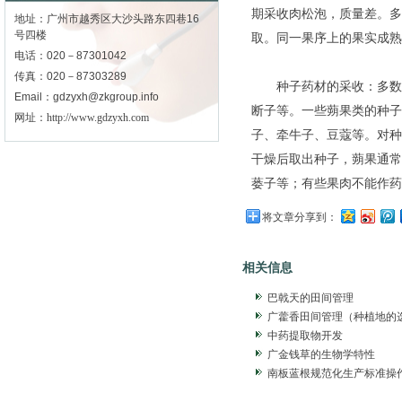
期采收肉松泡，质量差。
地址：广州市越秀区大沙头路东四巷16
号四楼
取。同一果序上的果实成熟
电话：020－87301042
传真：020－87303289
种子药材的采收：多数种
Email：gdzyxh@zkgroup.info
断子等。一些蒴果类的种子
网址：
http://www.gdzyxh.com
子、牵牛子、豆蔻等。对种
干燥后取出种子，蒴果通常
蒌子等；有些果肉不能作药
将文章分享到：
相关信息
巴戟天的田间管理
广藿香田间管理（种植地的
中药提取物开发
广金钱草的生物学特性
南板蓝根规范化生产标准操作