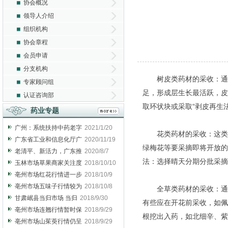
协会概况
领导人介绍
组织机构
协会章程
会员申请
分支机构
树皮类药材的采收：通常
专家顾问组
足，形成层生长最活跃，皮
认证咨询部
取环状块或采取“剥皮再生
药业专题
广州：系统扶持中药老字
2021/1/20
花类药材的采收：这类药
广东省工业和信息化厅广
2020/11/19
绿梅花等要采摘即将开放的
老清平、新活力，广东推
2020/8/7
法：选择晴天分期分批采摘
玉林市场草果商家关注度
2018/10/10
亳州市场红花行情进一步
2018/10/9
亳州市场五味子行情较为
2018/10/8
全草类药材的采收：通常
甘肃岷县当归市场 当归
2018/9/30
有些应在开花前采收，如佩
亳州市场连翘行情暂时保
2018/9/29
根挖出入药，如北细辛、紫
亳州市场山茱萸行情仍呈
2018/9/29