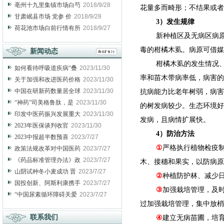
亳州十九里集镇市场白芍
2018/9/28
花量多而畸形；不结果或者
甘肃岷县市场 党参 价
2018/9/28
3）发生规律
荷花池市场白前行情有所
2018/9/27
新种植区及无病区病
毒的柑橘木虱。病原可借媒
新闻动态
柑橘木虱的发生情况
如何看待呼吸道疾病“叠
2023/11/30
率和苗木带病率低，病害的
关于加强和改进医药价格
2023/11/30
中国在研新药数量居全球
2023/11/30
抗病能力比老年树弱，病害
“神药”司美格鲁肽，是
2023/11/30
的树发病较少。生态环境好
印发中医药振兴发展重大
2023/11/30
发病，且病情扩展快。
2023年医保谈判收官
2023/11/30
4）防治方法
2023中报超半数预喜
2023/7/27
①
严格执行植物检疫
政策法规改革对中国医药
2023/7/27
《药品标准管理办法》政
2023/7/27
木、接穗和果实，以防病原
山阴试种冬小麦成功 晋
2023/7/27
②
种植防护林、减少
国投创新、阿斯利康携手
2023/7/27
③
加强栽培管理，及
“中国尿素循环障碍关爱
2023/7/27
过加强栽培管理，集中放梢
联系我们
④
建立无病苗圃，培育