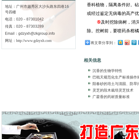
香科植物，隔离条件好。砧
地址：广州市越秀区大沙头路东四巷16
号四楼
或经过鉴定无病毒的高产优
电话：020－87301042
⑤
及时挖除病树，消
传真：020－87303289
除。挖树前，要喷药杀柑橘
Email：gdzyxh@zkgroup.info
网址：
http://www.gdzyxh.com
将文章分享到：
相关信息
沉香的生物学特性
巴戟天规范化生产标准操作规
阳春砂的培土与清园、防旱
灵芝的段木栽培灵芝技术
广藿香的药材质量标准