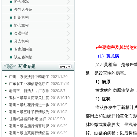
协会概况
领导人介绍
组织机构
协会章程
会员申请
分支机构
●主要病害及其防治技
专家顾问组
（1）黄龙病
认证咨询部
又叫黄梢病，是最严
药业专题
延，是毁灭性的病害。
广州：系统扶持中药老字
2021/1/20
1）病原
广东省工业和信息化厅广
2020/11/19
黄龙病的病原较复杂
老清平、新活力，广东推
2020/8/7
玉林市场草果商家关注度
2018/10/10
2）症状
亳州市场红花行情进一步
2018/10/9
症状多发生于新梢叶
亳州市场五味子行情较为
2018/10/8
部附近和边缘开始黄化而形
甘肃岷县当归市场 当归
2018/9/30
脉轻微或显著肿大，呈浅绿
亳州市场连翘行情暂时保
2018/9/29
亳州市场山茱萸行情仍呈
2018/9/29
锌、缺锰的病状；以后树根